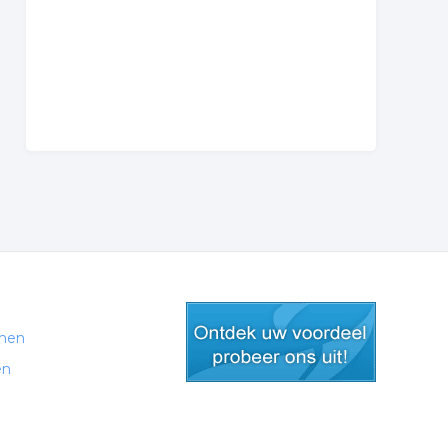
men
en
gratis lid worden