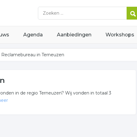
uws
Agenda
Aanbiedingen
Workshops
Reclamebureau in Terneuzen
en
onden in de regio Terneuzen? Wij vonden in totaal 3
meer
sche vormgeving gerelateerde bedrijven in de omgeving van