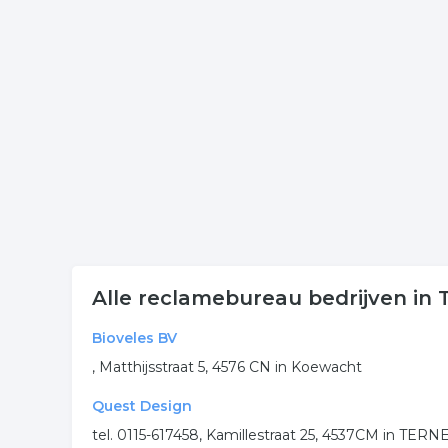
Klik op een van onderstaande links uit de rubriek r
contactgegevens van de onderneming reclame uit
Meer bedrijven in Terneuze
Wij vonden meer informatie over reclamebureau. 
rubriek:
communicatie
grafische vormgeving
re
ontwerpen
.
Alle reclamebureau bedrijven in
Bioveles BV
, Matthijsstraat 5, 4576 CN in Koewacht
Quest Design
tel. 0115-617458, Kamillestraat 25, 4537CM in TE