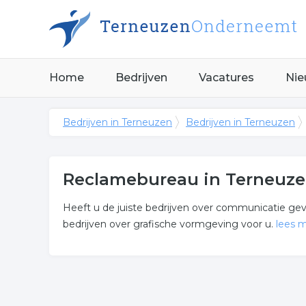
Home
Bedrijven
Vacatures
Nie
Bedrijven in Terneuzen
Bedrijven in Terneuzen
Reclamebureau in Terneuz
Heeft u de juiste bedrijven over communicatie gev
bedrijven over grafische vormgeving voor u.
lees 
Meer over reclamebureau
Onderstaand vindt u een overzicht van alle grafi
Terneuzen.