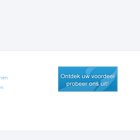
men
en
gratis lid worden