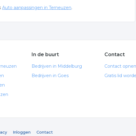
k
Auto aanpassingen in Terneuzen
.
In de buurt
Contact
erneuzen
Bedrijven in Middelburg
Contact opne
en
Bedrijven in Goes
Gratis lid word
zen
uzen
vacy
Inloggen
Contact