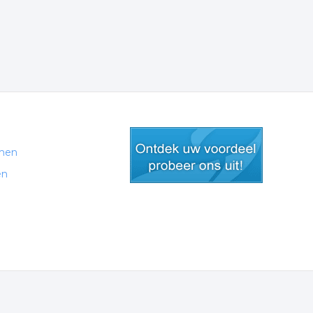
men
en
gratis lid worden